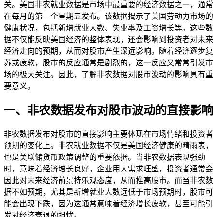
关。美国非农就业数据是市场中最重要的经济数据之一，通常
在每月的第一个星期五发布。该数据揭示了美国劳动力市场的
健康状况，包括新增就业人数、失业率及工资增长等。这些数
据不仅能反映美国经济的整体表现，还会影响到投资者对未来
经济走向的预期，从而对股市产生深远影响。随着经济逐步复
苏或疲软，股市的反应通常是剧烈的，这一反应又常常引发市
场的极大关注。因此，了解非农数据对股市波动的影响具有重
要意义。
一、非农数据发布对股市波动的直接影响
非农数据发布对股市的直接影响主要体现在市场情绪和投资者
预期的变化上。非农就业数据不仅是美国经济健康的晴雨表，
也是美联储货币政策调整的重要依据。当非农数据表现强劲
时，意味着经济增长良好，企业用人需求旺盛，投资者通常会
因此对未来经济前景持乐观态度，从而推高股市。而当非农数
据不如预期，尤其是新增就业人数远低于市场预期时，股市可
能会出现下跌，因为这通常意味着经济增长疲软，甚至可能引
发对经济衰退的担忧。