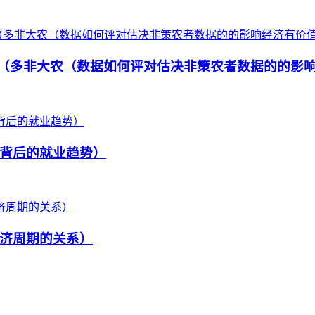
么有（多非大农（数据如何评对估决非策农者数据的的影
背后的就业趋势）
济周期的关系）