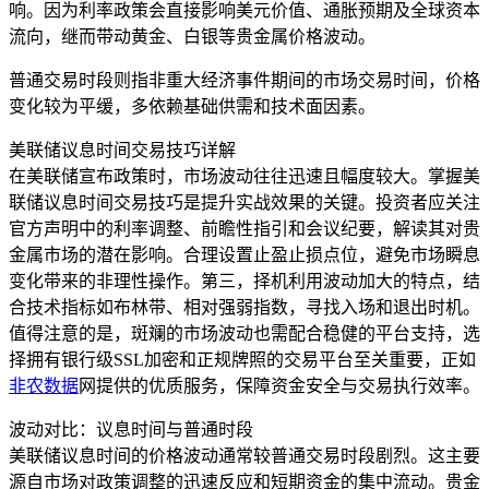
响。因为利率政策会直接影响美元价值、通胀预期及全球资本
流向，继而带动黄金、白银等贵金属价格波动。
普通交易时段则指非重大经济事件期间的市场交易时间，价格
变化较为平缓，多依赖基础供需和技术面因素。
美联储议息时间交易技巧详解
在美联储宣布政策时，市场波动往往迅速且幅度较大。掌握美
联储议息时间交易技巧是提升实战效果的关键。投资者应关注
官方声明中的利率调整、前瞻性指引和会议纪要，解读其对贵
金属市场的潜在影响。合理设置止盈止损点位，避免市场瞬息
变化带来的非理性操作。第三，择机利用波动加大的特点，结
合技术指标如布林带、相对强弱指数，寻找入场和退出时机。
值得注意的是，斑斓的市场波动也需配合稳健的平台支持，选
择拥有银行级SSL加密和正规牌照的交易平台至关重要，正如
非农数据
网提供的优质服务，保障资金安全与交易执行效率。
波动对比：议息时间与普通时段
美联储议息时间的价格波动通常较普通交易时段剧烈。这主要
源自市场对政策调整的迅速反应和短期资金的集中流动。贵金