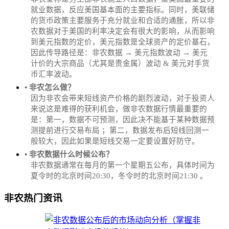
就业数据，反应美国基本面的主要指标。同时，美联储
的货币政策主要服务于充分就业和合适的通胀，所以非
农数据对于美国的利率决定会有很大的影响，从而影响
到美元指数的定价，美元指数是全球资产的定价基石，
因此传导路径是：非农数据 → 美元指数波动 → 美元
计价的大宗商品（尤其是贵金属）波动 & 美元对手货
币汇率波动。
• 非农怎么做？
因为非农会带来短线资产价格的剧烈波动，对于投资人
来说这是难得的获利机会，做非农数据行情最重要的
是：第一，数据不可预测，因此决不能基于某种数据预
测提前进行交易布局 ；第二，数据发布后短线回测一
般较大，因此如果是短线交易一定要设置好防守。
• 非农数据什么时候公布？
‌非农数据通常在每月的第一个星期五公布，具体时间为
夏令时的北京时间20:30，冬令时的北京时间21:30‌‌ 。
非农热门资讯