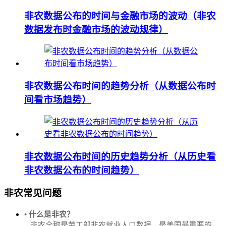
非农数据公布的时间与金融市场的波动（非农
数据发布时金融市场的波动规律）
非农数据公布时间的趋势分析（从数据公布时
间看市场趋势）
非农数据公布时间的历史趋势分析（从历史看
非农数据公布的时间趋势）
非农常见问题
• 什么是非农？
非农全称是劳工部非农就业人口数据，是美国最重要的