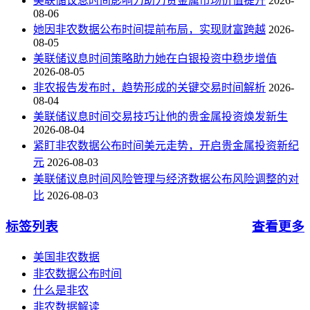
美联储议息时间影响力助力贵金属市场价值提升
2026-
08-06
她因非农数据公布时间提前布局，实现财富跨越
2026-
08-05
美联储议息时间策略助力她在白银投资中稳步增值
2026-08-05
非农报告发布时，趋势形成的关键交易时间解析
2026-
08-04
美联储议息时间交易技巧让他的贵金属投资焕发新生
2026-08-04
紧盯非农数据公布时间美元走势，开启贵金属投资新纪
元
2026-08-03
美联储议息时间风险管理与经济数据公布风险调整的对
比
2026-08-03
标签列表
查看更多
美国非农数据
非农数据公布时间
什么是非农
非农数据解读