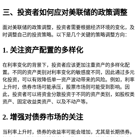
三、投资者如何应对美联储的政策调整
面对美联储的政策调整，投资者需要根据经济环境的变化，及
时调整自己的投资策略。以下是几个关键的策略调整方向：
1. 关注资产配置的多样化
在利率变化的背景下，投资者应该更加注重资产的多样化配
置。不同的资产类别对利率变化的敏感度不同，因此通过多元
化投资，可以有效降低单一资产波动带来的风险。例如，利率
上升时，债券市场可能承压，股票市场则可能受到影响。因
此，投资者可以将资金分散投资于不同的资产类别，如股权类
资产、固定收益类资产、以及不动产等。
2. 增强对债券市场的关注
当利率上升时，债券的收益率可能会增加，尤其是长期债券。