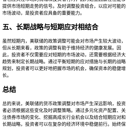
提供市场短期走势的信号。及时调整投资组合，以应对可能的
市场波动，是投资者应具备的重要能力。
五、长期战略与短期应对相结合
虽然短期内，美联储的政策调整可能会对市场产生较大波动，
但从长期来看，政策的调整有助于维持经济的健康发展。因
此，投资者不仅需要应对短期的市场波动，还需要根据经济大
趋势来制定长期战略。通过平衡短期的应对措施与长期的战略
规划，投资者可以更好地把握市场的机会，确保资本的稳健增
长。
总结
总的来说，美联储的货币政策调整对市场产生深远影响，投资
者必须根据这些变化及时调整策略。通过多元化资产配置、关
注债券市场的变化、挖掘高成长行业机会以及结合短期应对和
长期战略，投资者可以在复杂的经济环境中稳健前行。始终保