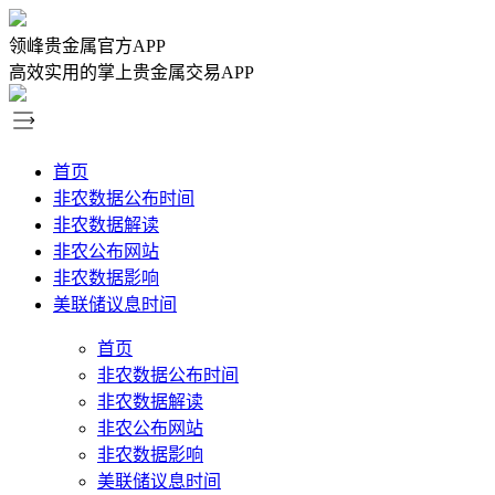
领峰贵金属官方APP
高效实用的掌上贵金属交易APP
首页
非农数据公布时间
非农数据解读
非农公布网站
非农数据影响
美联储议息时间
首页
非农数据公布时间
非农数据解读
非农公布网站
非农数据影响
美联储议息时间