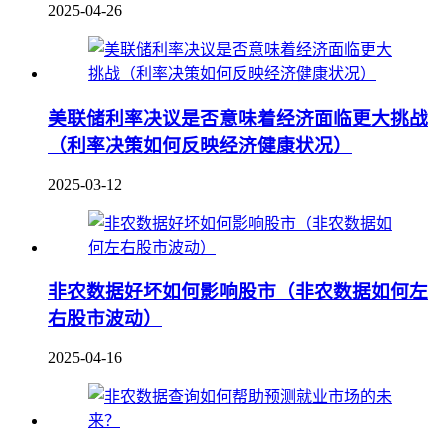
2025-04-26
美联储利率决议是否意味着经济面临更大挑战
（利率决策如何反映经济健康状况）
2025-03-12
非农数据好坏如何影响股市（非农数据如何左
右股市波动）
2025-04-16