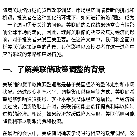
随着美联储近期的货币政策调整，市场经济面临着新的挑战和
机遇。投资者在这种变化的环境下，如何进行策略调整，成为
了一个迫切需要关注的问题。美联储的会议结果通常会直接影
响全球市场的走向，因此，理解美联储的决策及其对经济的影
响，对于投资者来说至关重要。在这篇文章中，我们将全面分
析美联储政策调整的背景、具体影响以及投资者在这一过程中
应当采取的策略和应对措施。
一、了解美联储政策调整的背景
美联储的货币政策调整通常是基于美国经济的整体走势和市场
状况。通过改变利率水平、调整货币供应量等方式，美联储希
望能够影响通货膨胀、就业水平及整体经济的增长。当经济增
长过快，通货膨胀上升时，美联储可能会选择提高利率以抑制
过热的经济。相反，如果经济放缓或陷入衰退，美联储则可能
降低利率以刺激消费和投资。
在最近的会议中，美联储明确表示将进行相应的政策调整，这