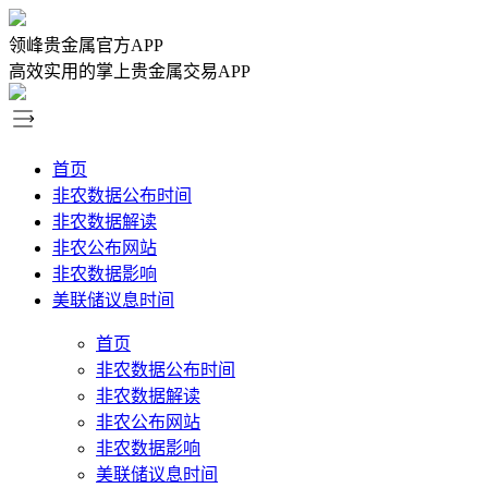
领峰贵金属官方APP
高效实用的掌上贵金属交易APP
首页
非农数据公布时间
非农数据解读
非农公布网站
非农数据影响
美联储议息时间
首页
非农数据公布时间
非农数据解读
非农公布网站
非农数据影响
美联储议息时间