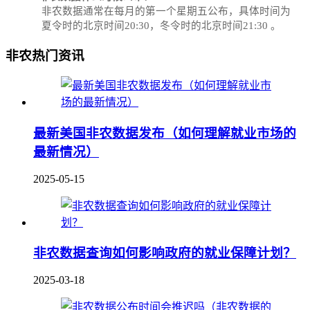
‌非农数据通常在每月的第一个星期五公布，具体时间为
夏令时的北京时间20:30，冬令时的北京时间21:30‌‌ 。
非农热门资讯
最新美国非农数据发布（如何理解就业市场的
最新情况）
2025-05-15
非农数据查询如何影响政府的就业保障计划？
2025-03-18