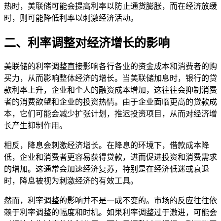
热时，美联储可能会提高利率以防止通货膨胀，而在经济放缓
时，则可能降低利率以刺激经济活动。
二、利率调整对经济增长的影响
美联储的利率调整直接影响各行各业的资金成本和消费者的购
买力，从而影响整体经济的增长。当美联储加息时，银行的贷
款利率上升，企业和个人的融资成本增加，这往往会抑制消费
者的消费欲望和企业的投资热情。由于企业面临更高的贷款成
本，它们可能会减少扩张计划，推迟投资项目，从而对经济增
长产生抑制作用。
相反，降息会刺激经济增长。在降息的环境下，借款成本降
低，企业和消费者更容易获得贷款，进而促进投资和消费需求
的增加。这通常会加速经济复苏，特别是在经济低迷或衰退
时，降息被视为刺激经济的有效工具。
然而，利率调整的影响并不是一成不变的。市场的反应往往依
赖于利率调整的幅度和时机。如果利率调整过于激进，可能会