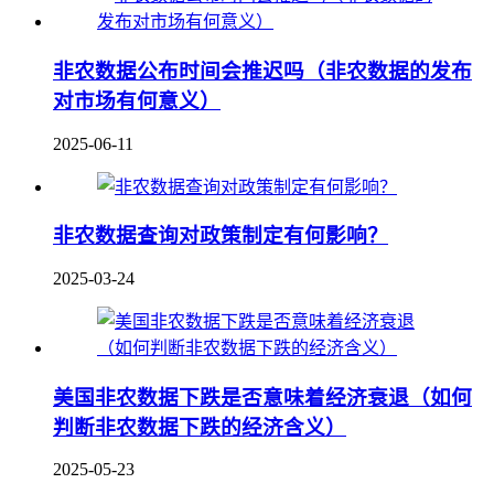
非农数据公布时间会推迟吗（非农数据的发布
对市场有何意义）
2025-06-11
非农数据查询对政策制定有何影响？
2025-03-24
美国非农数据下跌是否意味着经济衰退（如何
判断非农数据下跌的经济含义）
2025-05-23