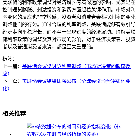
美联储的利率政策调整对经济增长有着深远的影响，尤其是在
控制通货膨胀、刺激投资和消费方面起着关键作用。市场对利
率变化的反应也非常敏感，投资者和消费者会根据利率的变化
调整他们的行为。通过合理的利率调整，美联储能够有效引导
经济走向平稳增长，而不至于出现过度的经济波动。理解美联
储利率政策的调整及其对市场的影响，对于经济决策者、投资
者以及普通消费者来说，都是至关重要的。
标签：
上一篇：
美联储会议将讨论利率调整（市场对决策的敏感反
应）
下一篇：
美联储会议结果即将公布（全球经济形势将如何变
化）
相关推荐