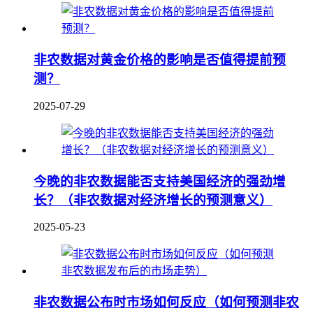
非农数据对黄金价格的影响是否值得提前预
测？
2025-07-29
今晚的非农数据能否支持美国经济的强劲增
长？（非农数据对经济增长的预测意义）
2025-05-23
非农数据公布时市场如何反应（如何预测非农