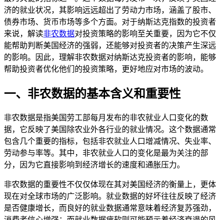
济的就业状况，其影响远远超出了劳动力市场，涵盖了股市、
债券市场、货币市场等多个方面。对于纳斯达克指数的投资者
来说，解读
非农数据
对投资策略的影响至关重要，因为它不仅
能帮助判断美国经济的强弱，还能够对投资者的决策产生深远
的影响。因此，理解非农数据对纳斯达克投资者的影响，能够
帮助投资者优化他们的投资策略，更好地应对市场的波动。
一、非农数据的基本含义和重要性
非农数据是指美国劳工部每月发布的非农就业人口变化的数
据，它反映了美国除农业外各行业的就业情况。这个数据通常
包含几个重要的指标，包括非农就业人口增减情况、失业率、
劳动参与率等。其中，非农就业人口的变化是最为关注的部
分，因为它直接影响到经济增长的速度和通胀压力。
非农数据的重要性不仅仅体现在其对美国经济的衡量上，更体
现在对全球市场的广泛影响。就业数据的好坏往往反映了经济
是否健康增长，而良好的就业数据通常意味着经济复苏强劲，
消费者信心增强；而就业数据疲软则可能预示着经济衰退的风