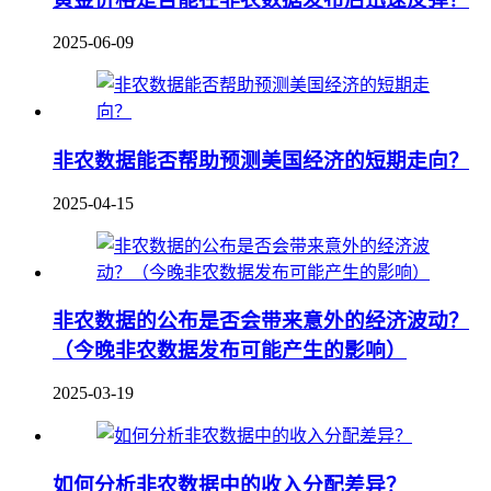
2025-06-09
非农数据能否帮助预测美国经济的短期走向？
2025-04-15
非农数据的公布是否会带来意外的经济波动？
（今晚非农数据发布可能产生的影响）
2025-03-19
如何分析非农数据中的收入分配差异？