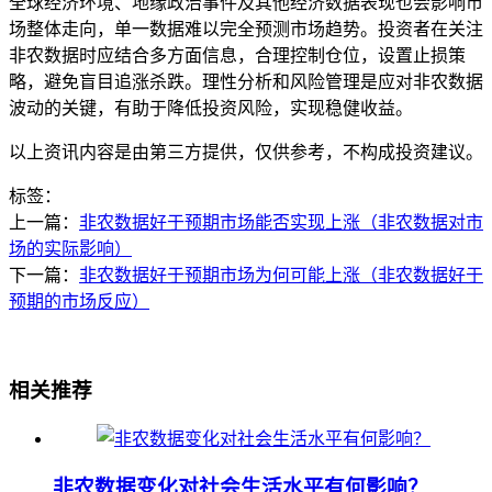
全球经济环境、地缘政治事件及其他经济数据表现也会影响市
场整体走向，单一数据难以完全预测市场趋势。投资者在关注
非农数据时应结合多方面信息，合理控制仓位，设置止损策
略，避免盲目追涨杀跌。理性分析和风险管理是应对非农数据
波动的关键，有助于降低投资风险，实现稳健收益。
以上资讯内容是由第三方提供，仅供参考，不构成投资建议。
标签：
上一篇：
非农数据好于预期市场能否实现上涨（非农数据对市
场的实际影响）
下一篇：
非农数据好于预期市场为何可能上涨（非农数据好于
预期的市场反应）
相关推荐
非农数据变化对社会生活水平有何影响？