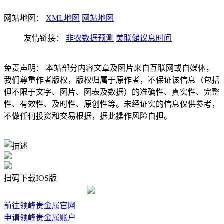
网站地图：
XML地图
网站地图
友情链接：
非农数据预测
美联储议息时间
免责声明： 本站部分内容文章及图片来自互联网或自媒体，
我们尊重作者版权，版权归属于原作者，不保证该信息（包括
但不限于文字、图片、图表及数据）的准确性、真实性、完整
性、有效性、及时性、原创性等。未经证实的信息仅供参考，
不做任何投资和交易根据，据此操作风险自担。
扫码下载IOS版
前往领峰贵金属官网
申请领峰贵金属账户