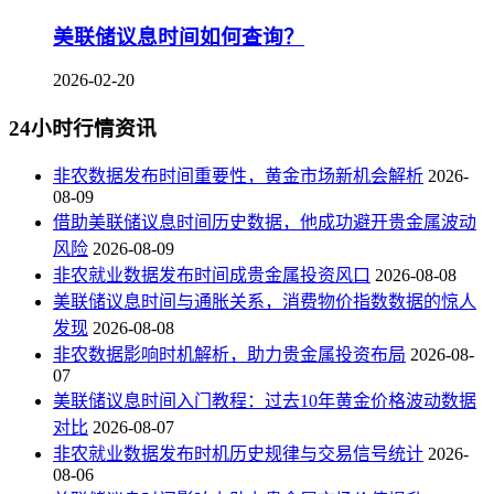
美联储议息时间如何查询？
2026-02-20
24小时行情资讯
非农数据发布时间重要性，黄金市场新机会解析
2026-
08-09
借助美联储议息时间历史数据，他成功避开贵金属波动
风险
2026-08-09
非农就业数据发布时间成贵金属投资风口
2026-08-08
美联储议息时间与通胀关系，消费物价指数数据的惊人
发现
2026-08-08
非农数据影响时机解析，助力贵金属投资布局
2026-08-
07
美联储议息时间入门教程：过去10年黄金价格波动数据
对比
2026-08-07
非农就业数据发布时机历史规律与交易信号统计
2026-
08-06