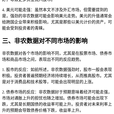
4. 美元可能走强：虽然本文不涉及外汇市场，但需要提到的
是，强劲的非农数据可能会影响美元走势。美元的升值通常会
给跨国企业带来积极影响，尤其是那些以美元计价的资产，可
能会受到投资者的青睐。
三、非农数据对不同市场的影响
非农数据对各个市场的影响不同，尤其是在股票市场、债券市
场和商品市场之间，表现出不同的反应趋势。
1. 股市的反应：如前所述，非农数据强劲时，股市一般会表现
积极。投资者普遍预期经济将持续增长，从而推高股市。尤其
是对于消费品和技术股等，可能会出现明显的上涨。
2. 债券市场的反应：非农数据好于预期意味着经济可能走强，
市场对通胀上升的担忧也随之增加。债券市场可能会出现下
跌，尤其是长期国债的收益率可能上升。投资者对未来利率上
升的预期会导致债券价格下跌，收益率上升。