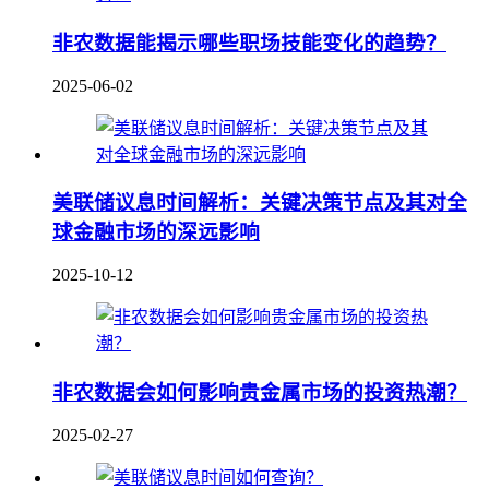
非农数据能揭示哪些职场技能变化的趋势？
2025-06-02
美联储议息时间解析：关键决策节点及其对全
球金融市场的深远影响
2025-10-12
非农数据会如何影响贵金属市场的投资热潮？
2025-02-27