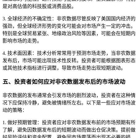
是对高估值的科技股或消费品股。
3. 全球经济的不确定性：非农数据尽管反映了美国国内经济的
强劲，但全球经济形势的变化可能会对市场产生一定的冲击。
特别是全球贸易紧张、地缘政治风险等因素，可能会在短期内
影响市场的走势。
4. 技术面因素：技术分析常常用于预测市场走势，当非农数据
发布后，市场可能出现技术性反转。投资者可能根据图表形态
或其他技术指标进行调整，导致市场走势出现短期波动。
五、投资者如何应对非农数据发布后的市场波动
非农数据的发布通常会引发市场的剧烈波动，投资者在这种情
况下应保持冷静，避免被情绪所左右。以下是一些应对市场波
动的策略：
1. 做好预期管理：投资者应对非农数据发布前的市场预期有所
了解，避免因数据发布后的短期波动而做出仓促决策。提前做
好风险评估和资金配置，避免因市场震荡而出现不必要的损