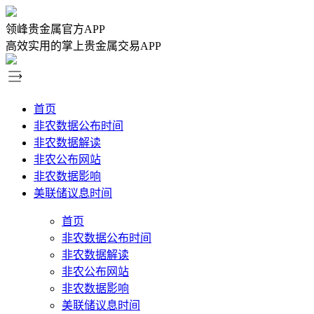
领峰贵金属官方APP
高效实用的掌上贵金属交易APP
首页
非农数据公布时间
非农数据解读
非农公布网站
非农数据影响
美联储议息时间
首页
非农数据公布时间
非农数据解读
非农公布网站
非农数据影响
美联储议息时间