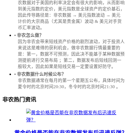
农数据对于美国的利率决定会有很大的影响，从而影响
到美元指数的定价，美元指数是全球资产的定价基石，
因此传导路径是：非农数据 → 美元指数波动 → 美元
计价的大宗商品（尤其是贵金属）波动 & 美元对手货
币汇率波动。
• 非农怎么做？
因为非农会带来短线资产价格的剧烈波动，对于投资人
来说这是难得的获利机会，做非农数据行情最重要的
是：第一，数据不可预测，因此决不能基于某种数据预
测提前进行交易布局 ；第二，数据发布后短线回测一
般较大，因此如果是短线交易一定要设置好防守。
• 非农数据什么时候公布？
‌非农数据通常在每月的第一个星期五公布，具体时间为
夏令时的北京时间20:30，冬令时的北京时间21:30‌‌ 。
非农热门资讯
黄金价格是否能在非农数据发布后迅速反弹？