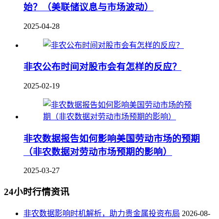
始？（美联储议息与市场波动）
2025-04-28
非农公布时间对股市会有怎样的反应？
2025-02-19
非农数据报告如何影响美国劳动市场的预期
（非农数据对劳动市场预期的影响）
2025-03-27
24小时行情资讯
非农数据影响时机解析，助力贵金属投资布局
2026-08-