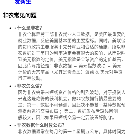
发新生
非农常见问题
• 什么是非农？
非农全称是劳工部非农就业人口数据，是美国最重要的
就业数据，反应美国基本面的主要指标。同时，美联储
的货币政策主要服务于充分就业和合适的通胀，所以非
农数据对于美国的利率决定会有很大的影响，从而影响
到美元指数的定价，美元指数是全球资产的定价基石，
因此传导路径是：非农数据 → 美元指数波动 → 美元
计价的大宗商品（尤其是贵金属）波动 & 美元对手货
币汇率波动。
• 非农怎么做？
因为非农会带来短线资产价格的剧烈波动，对于投资人
来说这是难得的获利机会，做非农数据行情最重要的
是：第一，数据不可预测，因此决不能基于某种数据预
测提前进行交易布局 ；第二，数据发布后短线回测一
般较大，因此如果是短线交易一定要设置好防守。
• 非农数据什么时候公布？
‌非农数据通常在每月的第一个星期五公布，具体时间为