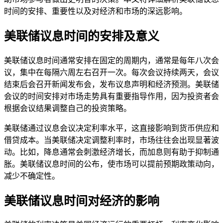
时间的安排、重要性以及对经济和市场的深远影响。
美联储议息时间的安排及意义
美联储议息时间通常安排在固定的周期内，通常是每年八次会
议，集中在每隔六周左右召开一次。每次会议持续两天，会议
结束后会召开新闻发布会，发布议息声明和经济预测。美联储
会议的时间安排对市场走势具有重要指导作用，因为投资者会
根据会议结果调整自己的投资策略。
美联储通过议息会议决定利率水平，这直接影响到货币供应和
借贷成本。当美联储决定调整利率时，市场往往会出现显著波
动。比如，降息通常会刺激经济增长，而加息则有助于抑制通
胀。美联储议息时间的公布，使市场可以提前预期政策动向，
减少不确定性。
美联储议息时间对经济的影响