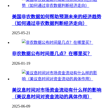
美国非农数据如何帮助预测未来的经济趋势
（如何通过非农数据判断经济走向）
2025-05-21
非农数据公布时间是几点？在哪里买？
2026-01-19
美议息时间对市场资金流动有什么样的影响
（美议息时间对资金流动的具体作用）
2025-06-09