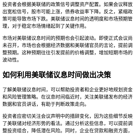
投资者会根据美联储的政策信号调整资产配置。如果会议释放
出宽松信号，股市可能上涨，债券收益率下降。反之，紧缩政
策可能导致市场下跌。美联储议息时间的透明度和市场预期管
理，对于稳定市场情绪起到了关键作用。
市场对美联储议息时间的预期也会引起波动。即使正式会议尚
未召开，市场也会根据经济数据和美联储官员的言论，提前调
整预期。这种预期往往引发提前的价格调整，增加短期市场的
波动性。
如何利用美联储议息时间做出决策
了解美联储议息时间，可以帮助投资者和企业更好地规划资金
和风险管理策略。在议息时间临近时，关注美联储发布的经济
数据和官员讲话，有助于判断政策走向。
投资者应密切关注会议声明中的措辞变化，因为这些细节反映
了美联储对经济形势的看法。通过分析这些信息，可以提前调
整投资组合，降低潜在风险。同时，企业在贷款和融资方面，