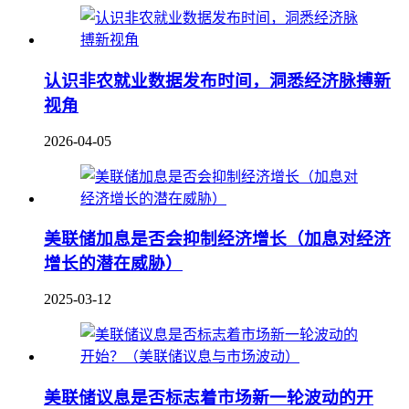
认识非农就业数据发布时间，洞悉经济脉搏新
视角
2026-04-05
美联储加息是否会抑制经济增长（加息对经济
增长的潜在威胁）
2025-03-12
美联储议息是否标志着市场新一轮波动的开