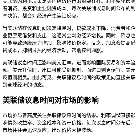
美联储的利率决策是美国经济运行的重要杠杆。利率变化影响
着消费、投资和企业融资成本。每次美联储议息时间公布的利
率决策，都会对经济产生连锁反应。
当美联储在议息时间决定降息时，贷款成本下降，消费者和企
业更愿意借贷和支出，这通常会刺激经济增长。同时，降息也
可能导致通胀压力增加，影响物价稳定。反之，加息会提高借
贷成本，抑制过热的经济活动，帮助控制通胀。
美联储议息时间还影响美元汇率，进而影响国际贸易和资本流
动。美元升值时，出口可能受到抑制，而进口则更便宜。美元
贬值则相反。由此可见，美联储议息时间的政策走向直接关联
到全球经济的动态。
美联储议息时间对市场的影响
市场参与者高度关注美联储议息时间的结果。利率调整直接影
响债券收益率、资金成本和资产价格。每次议息时间公布后，
市场往往会迅速反应，出现价格大幅波动。