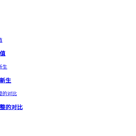
值
新生
整的对比