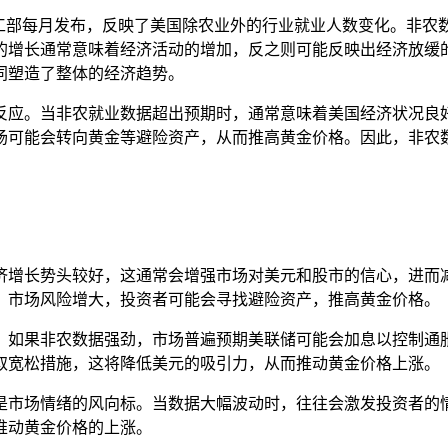
劳工部每月发布，反映了美国除农业外的行业就业人数变化。非农
的增长通常意味着经济活动的增加，反之则可能反映出经济放缓
同塑造了整体的经济趋势。
反应。当非农就业数据超出预期时，通常意味着美国经济状况良
场可能会转向黄金等避险资产，从而推高黄金价格。因此，非农
：
经济增长势头较好，这通常会增强市场对美元和股市的信心，进
，市场风险增大，投资者可能会寻找避险资产，推高黄金价格。
策。如果非农数据强劲，市场普遍预期美联储可能会加息以控制
取宽松措施，这将降低美元的吸引力，从而推动黄金价格上涨。
还是市场情绪的风向标。当数据大幅波动时，往往会激发投资者
推动黄金价格的上涨。