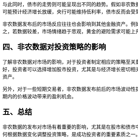
与此同时，债市的走势则可能呈现出不同的趋势。假如非农数
可能预计经济增长放缓，央行可能维持低利率，债市反而会受
非农数据发布后的市场反应往往也会影响到其他金融资产。例
之，若数据较差，市场情绪趋于悲观，黄金的避险需求可能上
四、非农数据对投资策略的影响
了解非农数据对市场的影响，对于投资者制定相应的策略至关
好，投资者可以选择增加股市投资，尤其是与经济增长密切相
资产。
另外，对于一些短期交易者，非农数据发布前后的市场波动性
期内的价格波动带来的盈利机会。
五、总结
非农数据的发布对市场有着重要的影响，尤其是在股市和债市
何根据数据变化调整投资策略，是成功投资者的重要素质之一