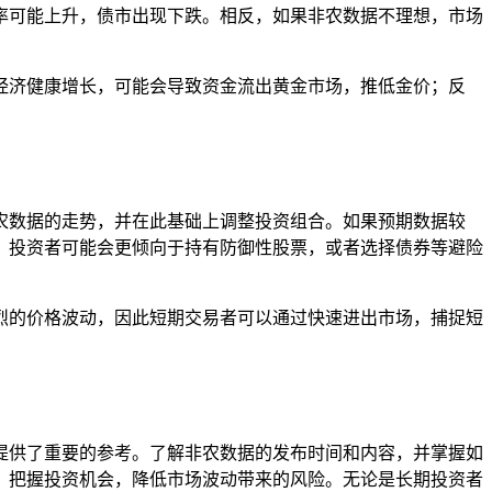
率可能上升，债市出现下跌。相反，如果非农数据不理想，市场
经济健康增长，可能会导致资金流出黄金市场，推低金价；反
农数据的走势，并在此基础上调整投资组合。如果预期数据较
，投资者可能会更倾向于持有防御性股票，或者选择债券等避险
烈的价格波动，因此短期交易者可以通过快速进出市场，捕捉短
提供了重要的参考。了解非农数据的发布时间和内容，并掌握如
，把握投资机会，降低市场波动带来的风险。无论是长期投资者