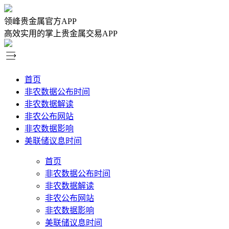
领峰贵金属官方APP
高效实用的掌上贵金属交易APP
首页
非农数据公布时间
非农数据解读
非农公布网站
非农数据影响
美联储议息时间
首页
非农数据公布时间
非农数据解读
非农公布网站
非农数据影响
美联储议息时间