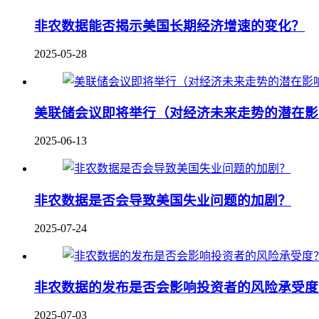
非农数据能否揭示美国长期经济增速的变化？
2025-05-28
美联储会议即将举行（对经济未来走势的潜在影
2025-06-13
非农数据是否会导致美国失业问题的加剧？
2025-07-24
非农数据的发布是否会影响投资者的风险承受度
2025-07-03