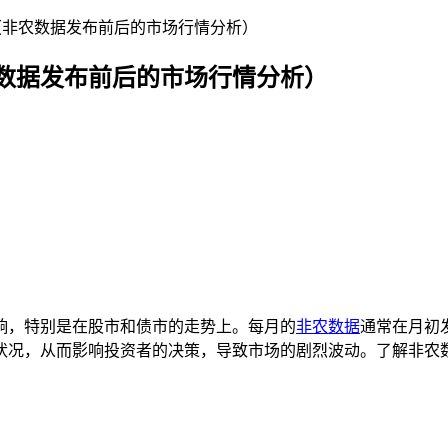
（非农数据发布前后的市场行情分析）
数据发布前后的市场行情分析）
响，特别是在股市和债市的走势上。每月的
非农数据
通常在月初
状况，从而影响投资者的决策，导致市场的剧烈波动。了解非农