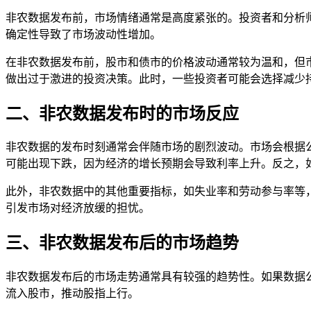
非农数据发布前，市场情绪通常是高度紧张的。投资者和分析
确定性导致了市场波动性增加。
在非农数据发布前，股市和债市的价格波动通常较为温和，但
做出过于激进的投资决策。此时，一些投资者可能会选择减少
二、非农数据发布时的市场反应
非农数据的发布时刻通常会伴随市场的剧烈波动。市场会根据
可能出现下跌，因为经济的增长预期会导致利率上升。反之，
此外，非农数据中的其他重要指标，如失业率和劳动参与率等
引发市场对经济放缓的担忧。
三、非农数据发布后的市场趋势
非农数据发布后的市场走势通常具有较强的趋势性。如果数据
流入股市，推动股指上行。