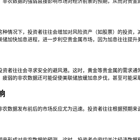
。非农数据的强弱直接影响市场对经济前景的预期，从而对贵金
这种情况下，投资者往往会增加对风险资产（如股票）的投资，
联储加快加息进程，进一步利空贵金属市场，因为加息往往提升
投资者往往会寻求安全的避风港。这时，黄金等贵金属的需求通
。疲弱的非农数据还可能促使美联储放缓加息步伐，甚至可能采
响
非农数据发布前后的市场反应尤为迅速。投资者往往根据预期来
期来形成对非农数据的预测。这时，投资者会密切关注经济数据