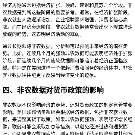
经济周期通常包括经济扩张、顶峰、衰退和复苏几个阶段。非
农数据是判断这些阶段的重要参考。通常，在经济扩张阶段，
非农就业人数逐渐增加，企业招聘需求增强，消费者信心高
涨。而在经济衰退阶段，非农就业数据通常会出现下降或增速
放缓的趋势，这表明经济活动的减弱。
通过长期跟踪非农数据，分析师可以预测未来经济的潜在走
势。比如，连续几个月的强劲非农数据可能表明经济处于扩张
阶段，而连续几个月的疲软数据则可能暗示着经济正面临放
缓。特别是在美国这样一个依赖消费和服务的经济体中，非农
就业数据往往能更早反映出经济变化的迹象。
四、非农数据对货币政策的影响
非农数据不仅影响经济的走势，还对货币政策的制定有着重要
影响。美国联邦储备系统会根据经济数据，包括非农就业数
据，来调整其货币政策。如果非农数据强劲，表明经济增长稳
健，联储可能会采取加息等措施，以避免经济过热和通货膨
胀。而如果非农数据疲软，则可能促使联储采取降息或其他宽