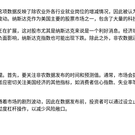
这项数据反映了除农业外各行业就业岗位的增减情况，因此被认
波动。纳斯达克作为美国主要的股票市场之一，包含了大量的科
正在扩展，这对股市尤其是纳斯达克来说是一个利好消息。经济
负面影响，纳斯达克指数也可能出现下跌。除此之外，非农数据
理。首先，要关注非农数据发布的时间和预测值。通常，市场会
者应密切关注美国经济的其他指标，如消费者信心指数、失业率
随着市场的剧烈波动，因此在数据发布前，投资者可以通过设立
过度杠杆操作，以减少风险敞口。