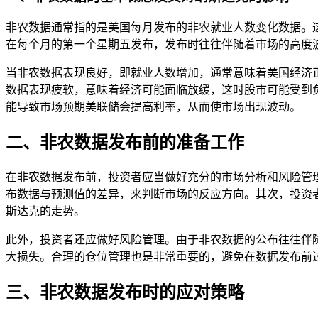
非农数据通常指的是美国每月发布的非农就业人数变化数据。
在每个月的第一个星期五发布，发布时往往伴随着市场的高度
当非农数据表现良好，即就业人数增加，通常意味着美国经济
数据表现疲软，意味着经济可能面临放缓，这时股市可能受到
能导致市场预期美联储会提高利率，从而使市场出现波动。
二、非农数据发布前的准备工作
在非农数据发布前，投资者应当做好充分的市场分析和风险管
布数据与预测值的差异，来判断市场的反应方向。其次，投资
斯达克的走势。
此外，投资者还应做好风险管理。由于非农数据的公布往往伴
大损失。合理的仓位管理也是非常重要的，避免在数据发布前
三、非农数据发布时的应对策略