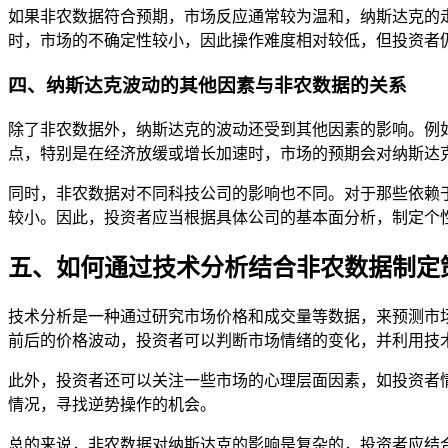
如果非农数据符合预期，市场反应通常较为温和，纳斯达克的
时，市场的不确定性较小，因此操作难度相对较低，但投资者
四、纳斯达克波动的其他因素与非农数据的关系
除了非农数据外，纳斯达克的波动还受到其他因素的影响。例
点，特别是在经济放缓或增长加速时，市场的预期会对纳斯达
同时，非农数据对不同科技公司的影响也不同。对于那些依赖
较小。因此，投资者应当根据具体公司的基本面分析，制定个
五、如何通过技术分析结合非农数据制定
技术分析是一种通过研究市场价格和成交量等数据，来预测市
前后的价格波动，投资者可以判断市场情绪的变化，并利用技
此外，投资者还可以关注一些市场的心理层面因素，如投资者
情况，寻找逆势操作的机会。
总的来说，非农数据对纳斯达克的影响是复杂的，投资者应结