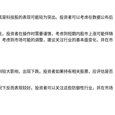
其是科技股的表现可能较为突出。投资者可以考虑在数据公布后
此，投资者在操作时需要谨慎，考虑到短期内股市上涨可能伴随
，考虑到市场可能的调整，建议关注行业的基本面变化，并在市
到较大影响，出现下跌。投资者如果持有相关股票，应评估是否
况下反而表现较好。投资者可以关注这些防御性行业，并在市场