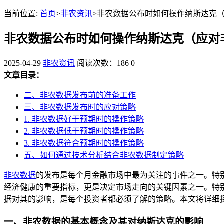
当前位置:
首页
>
非农资讯
>非农数据公布时如何操作纳斯达克
非农数据公布时如何操作纳斯达克（应对
2025-04-29
非农资讯
阅读次数：186
0
文章目录：
二、非农数据发布前的准备工作
三、非农数据发布时的应对策略
1. 非农数据好于预期时的操作策略
2. 非农数据低于预期时的操作策略
3. 非农数据符合预期时的操作策略
五、如何通过技术分析结合非农数据制定策略
非农数据
的发布是每个月金融市场中最为关注的事件之一。特
经济健康的重要指标，更是决定市场走向的关键因素之一。特
据对其的影响，是每个投资者都必须了解的策略。本文将详细
一、非农数据的基本概念及其对纳斯达克的影响