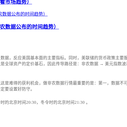
看市场趋势）
农数据公布的时间趋势）
业数据，反应美国基本面的主要指标。同时，美联储的货币政策主要
全球资产的定价基石，因此传导路径是：非农数据 → 美元指数波动
这是难得的获利机会，做非农数据行情最重要的是：第一，数据不可
一定要设置好防守。
京时间20:30，冬令时的北京时间21:30‌‌ 。