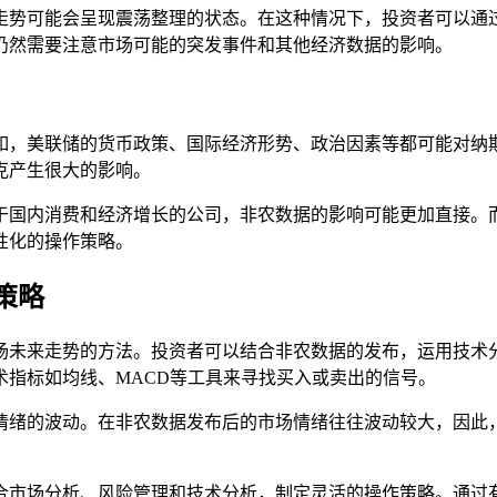
走势可能会呈现震荡整理的状态。在这种情况下，投资者可以通
仍然需要注意市场可能的突发事件和其他经济数据的影响。
如，美联储的货币政策、国际经济形势、政治因素等都可能对纳
克产生很大的影响。
于国内消费和经济增长的公司，非农数据的影响可能更加直接。
性化的操作策略。
策略
场未来走势的方法。投资者可以结合非农数据的发布，运用技术
术指标如均线、MACD等工具来寻找买入或卖出的信号。
情绪的波动。在非农数据发布后的市场情绪往往波动较大，因此
合市场分析、风险管理和技术分析，制定灵活的操作策略。通过