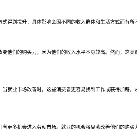
方式得到提升，具体影响会因不同的收入群体和生活方式而有所
改变他们的购买力，因为他们的收入水平本身较高。然而，这类
。当就业市场改善时，这些消费者更容易找到工作或获得加薪，
。
们有更多机会进入劳动市场。就业的机会将显著改善他们的购买