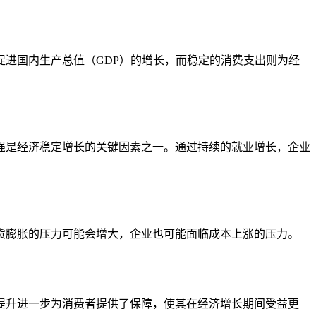
进国内生产总值（GDP）的增长，而稳定的消费支出则为经
强是经济稳定增长的关键因素之一。通过持续的就业增长，企业
货膨胀的压力可能会增大，企业也可能面临成本上涨的压力。
提升进一步为消费者提供了保障，使其在经济增长期间受益更