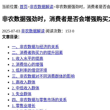
当前位置:
首页
>
非农数据解读
>非农数据强劲时，消费者是否
非农数据强劲时，消费者是否会增强购买
2025-07-03
非农数据解读
阅读次数：153
0
文章目录：
一、非农数据与经济的关系
二、消费者购买力的提升因素
1. 收入水平的提高
2. 消费信心的增强
3. 低利率的借贷环境
三、非农数据对不同消费群体的影响
1. 高收入群体
2. 中低收入群体
3. 失业群体
四、非农数据与零售市场的关系
1. 零售业增长