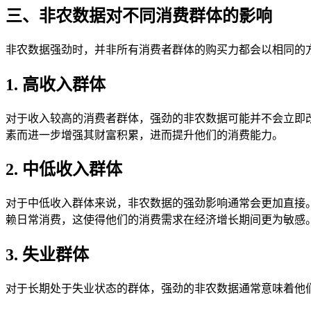
三、非农数据对不同消费群体的影响
非农数据强劲时，并非所有消费者群体的购买力都会以相同的
1. 高收入群体
对于收入较高的消费者群体，强劲的非农数据可能并不会立即
素而进一步增强其财富积累，进而提升他们的消费能力。
2. 中低收入群体
对于中低收入群体来说，非农数据的强劲影响通常会更加直接
赖日常消费，这使得他们的消费需求在经济增长期间更为敏感
3. 失业群体
对于长期处于失业状态的群体，强劲的非农数据通常意味着他