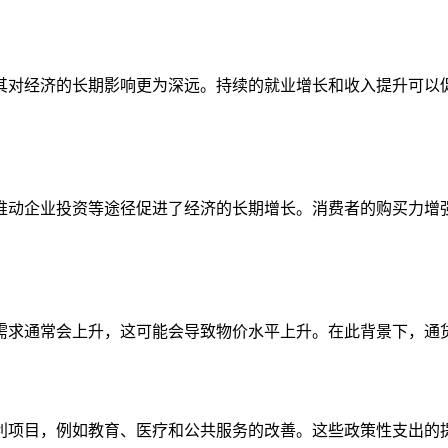
其对经济的长期影响更为深远。持续的就业增长和收入提升可以促
推动企业投资等途径促进了经济的长期增长。消费者的购买力增
需求通常会上升，这可能会导致物价水平上升。在此背景下，通
利项目，例如教育、医疗和公共服务的改善。这些政策性支出的