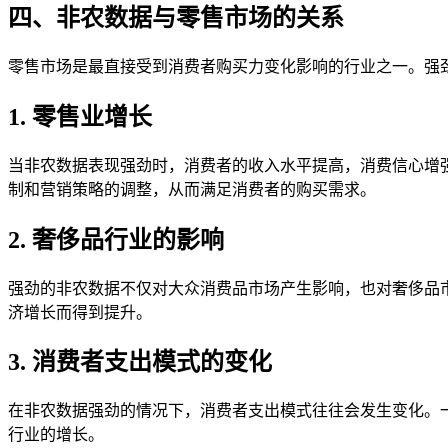
四、非农数据与零售市场的关系
零售市场是最直接受到消费者购买力变化影响的行业之一。强
1. 零售业增长
当非农数据表现强劲时，消费者的收入水平提高，消费信心增
制和营销策略的调整，从而满足消费者的购买需求。
2. 奢侈品行业的影响
强劲的非农数据不仅对大众消费品市场产生影响，也对奢侈品
济增长而得到提升。
3. 消费者支出模式的变化
在非农数据强劲的情况下，消费者支出模式往往会发生变化。
行业的增长。