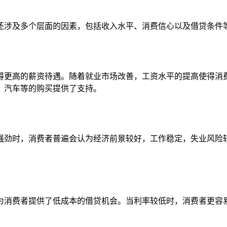
还涉及多个层面的因素，包括收入水平、消费信心以及借贷条件
得更高的薪资待遇。随着就业市场改善，工资水平的提高使得消
、汽车等的购买提供了支持。
强劲时，消费者普遍会认为经济前景较好，工作稳定，失业风险
为消费者提供了低成本的借贷机会。当利率较低时，消费者更容