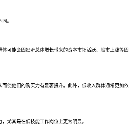
不同。
群体可能会因经济总体增长带来的资本市场活跃、股市上涨等因
从而使他们的购买力有显著提升。此外，低收入群体通常更加依
力，尤其是在低技能工作岗位上更为明显。