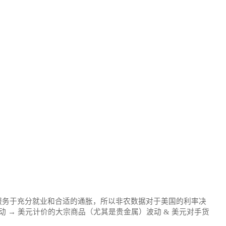
服务于充分就业和合适的通胀，所以非农数据对于美国的利率决
 → 美元计价的大宗商品（尤其是贵金属）波动 & 美元对手货