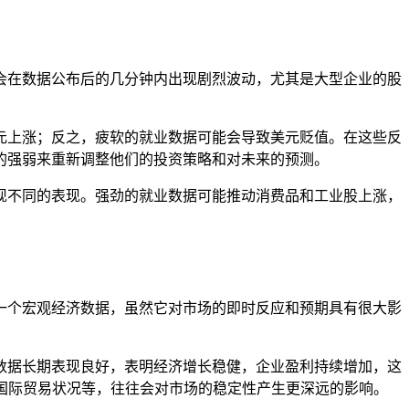
会在数据公布后的几分钟内出现剧烈波动，尤其是大型企业的股
元上涨；反之，疲软的就业数据可能会导致美元贬值。在这些反
的强弱来重新调整他们的投资策略和对未来的预测。
现不同的表现。强劲的就业数据可能推动消费品和工业股上涨，
一个宏观经济数据，虽然它对市场的即时反应和预期具有很大影
数据长期表现良好，表明经济增长稳健，企业盈利持续增加，这
国际贸易状况等，往往会对市场的稳定性产生更深远的影响。