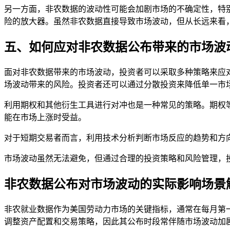
另一方面，非农数据的波动性可能会加剧市场的不确定性，特
险的放大器。虽然非农数据直接导致市场波动，但从长远来看
五、如何应对非农数据公布带来的市场波
面对非农数据带来的市场波动，投资者可以采取多种策略来应
场波动带来的风险。投资者还可以通过分散投资来降低单一市
利用期权和其他衍生工具进行对冲也是一种常见的策略。期权
能在市场上涨时受益。
对于短期交易者而言，利用技术分析判断市场反应的趋势和方
市场波动虽然无法避免，但通过合理的投资策略和风险管理，
非农数据公布对市场波动的实际影响场景
非农就业数据作为美国劳动力市场的关键指标，通常在每月第
调整资产配置和交易策略，因此其公布时段常伴随市场波动加