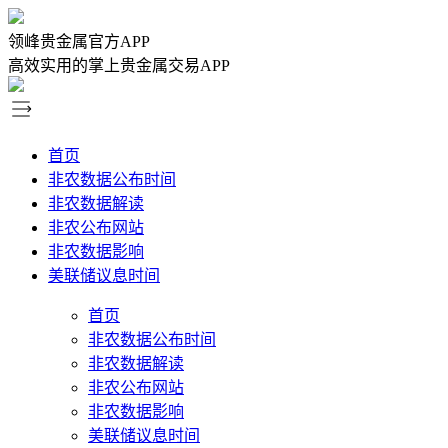
领峰贵金属官方APP
高效实用的掌上贵金属交易APP
首页
非农数据公布时间
非农数据解读
非农公布网站
非农数据影响
美联储议息时间
首页
非农数据公布时间
非农数据解读
非农公布网站
非农数据影响
美联储议息时间