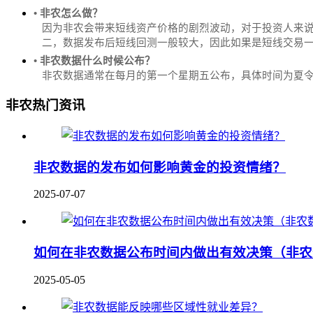
• 非农怎么做？
因为非农会带来短线资产价格的剧烈波动，对于投资人来说
二，数据发布后短线回测一般较大，因此如果是短线交易
• 非农数据什么时候公布？
‌非农数据通常在每月的第一个星期五公布，具体时间为夏令时的北
非农热门资讯
非农数据的发布如何影响黄金的投资情绪？
2025-07-07
如何在非农数据公布时间内做出有效决策（非农
2025-05-05