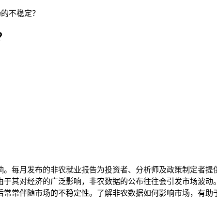
场的不稳定？
？
响。每月发布的非农就业报告为投资者、分析师及政策制定者提
由于其对经济的广泛影响，非农数据的公布往往会引发市场波动
后常常伴随市场的不稳定性。了解非农数据如何影响市场，有助