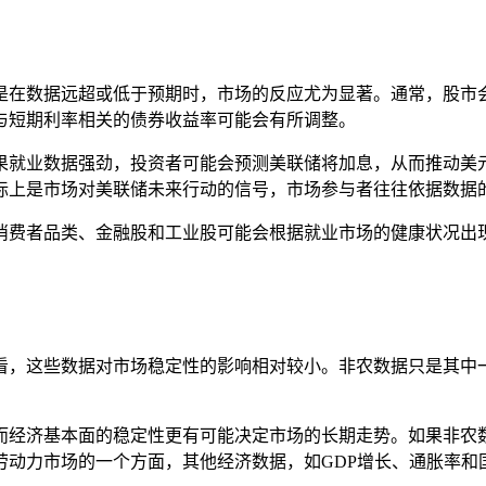
是在数据远超或低于预期时，市场的反应尤为显著。通常，股市
与短期利率相关的债券收益率可能会有所调整。
果就业数据强劲，投资者可能会预测美联储将加息，从而推动美
际上是市场对美联储未来行动的信号，市场参与者往往依据数据
消费者品类、金融股和工业股可能会根据就业市场的健康状况出
看，这些数据对市场稳定性的影响相对较小。非农数据只是其中
而经济基本面的稳定性更有可能决定市场的长期走势。如果非农
劳动力市场的一个方面，其他经济数据，如GDP增长、通胀率和