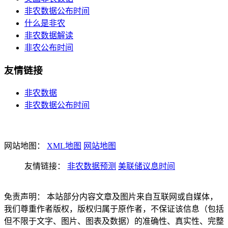
非农数据公布时间
什么是非农
非农数据解读
非农公布时间
友情链接
非农数据
非农数据公布时间
网站地图：
XML地图
网站地图
友情链接：
非农数据预测
美联储议息时间
免责声明： 本站部分内容文章及图片来自互联网或自媒体，
我们尊重作者版权，版权归属于原作者，不保证该信息（包括
但不限于文字、图片、图表及数据）的准确性、真实性、完整