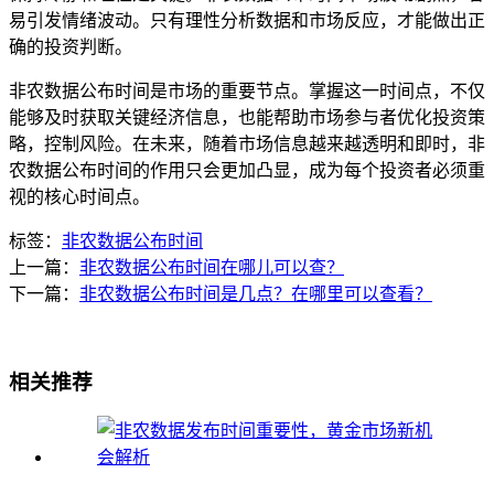
易引发情绪波动。只有理性分析数据和市场反应，才能做出正
确的投资判断。
非农数据公布时间是市场的重要节点。掌握这一时间点，不仅
能够及时获取关键经济信息，也能帮助市场参与者优化投资策
略，控制风险。在未来，随着市场信息越来越透明和即时，非
农数据公布时间的作用只会更加凸显，成为每个投资者必须重
视的核心时间点。
标签：
非农数据公布时间
上一篇：
非农数据公布时间在哪儿可以查？
下一篇：
非农数据公布时间是几点？在哪里可以查看？
相关推荐