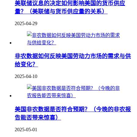
美联储议息的决定如何影响美国的货币供应
量？（美联储与货币供应量的关系）
2025-04-29
非农数据如何反映美国劳动力市场的需求与供
给变化？
2025-04-10
美国非农数据是否符合预期？（今晚的非农报
告能否带来惊喜）
2025-05-01