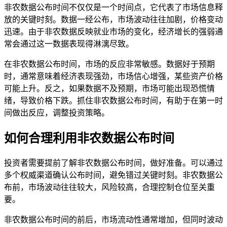
非农数据公布时间不仅仅是一个时间点，它代表了市场信息释
放的关键时刻。数据一经公布，市场波动往往加剧，价格变动
迅速。由于非农数据反映就业市场的变化，经济增长的强弱通
常会通过这一数据表现得淋漓尽致。
在非农数据公布时间，市场的反应非常敏感。数据好于预期
时，通常意味着经济表现强劲，市场信心增强，某些资产价格
可能上升。反之，如果数据不及预期，市场可能出现恐慌情
绪，导致价格下跌。抓住非农数据公布时间，有助于在第一时
间做出反应，调整投资策略。
如何合理利用非农数据公布时间
投资者需要提前了解非农数据公布时间，做好准备。可以通过
多个权威渠道确认公布时间，避免错过关键时刻。非农数据公
布前，市场波动往往较大，风险较高，合理控制仓位至关重
要。
非农数据公布时间的前后，市场流动性通常增加，但同时波动