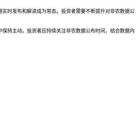
据实时发布和解读成为常态。投资者需要不断提升对非农数据公
中保持主动。投资者应持续关注非农数据公布时间，结合数据内