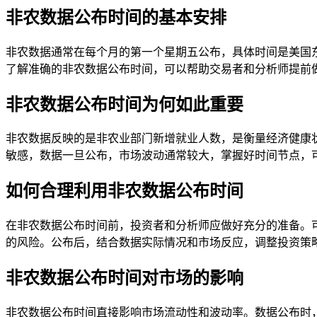
非农数据公布时间的基本安排
非农数据通常在每个月的第一个星期五公布，具体时间是美国东
了解准确的非农数据公布时间，可以帮助交易者和分析师提前
非农数据公布时间为何如此重要
非农数据反映的是非农业部门新增就业人数，是衡量经济健康
敏感，数据一旦公布，市场波动通常较大，掌握好时间节点，
如何合理利用非农数据公布时间
在非农数据公布时间前，投资者和分析师应做好充分的准备。
的风险。公布后，结合数据实际情况和市场反应，调整投资策
非农数据公布时间对市场的影响
非农数据公布时间直接影响市场流动性和波动率。数据公布时