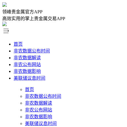
领峰贵金属官方APP
高效实用的掌上贵金属交易APP
首页
非农数据公布时间
非农数据解读
非农公布网站
非农数据影响
美联储议息时间
首页
非农数据公布时间
非农数据解读
非农公布网站
非农数据影响
美联储议息时间