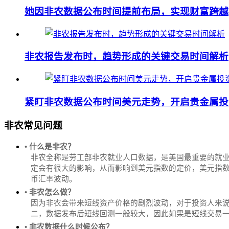
她因非农数据公布时间提前布局，实现财富跨越
非农报告发布时，趋势形成的关键交易时间解析
紧盯非农数据公布时间美元走势，开启贵金属投
非农常见问题
• 什么是非农？
非农全称是劳工部非农就业人口数据，是美国最重要的就
定会有很大的影响，从而影响到美元指数的定价，美元指数是
币汇率波动。
• 非农怎么做？
因为非农会带来短线资产价格的剧烈波动，对于投资人来说
二，数据发布后短线回测一般较大，因此如果是短线交易
• 非农数据什么时候公布？