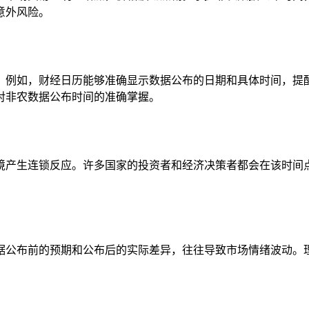
意外风险。
。例如，财经日历能够准确显示数据公布的日期和具体时间，提
对非农数据公布时间的准确掌握。
境产生连锁反应。许多国家的投资者和经济决策者都会在该时间
据公布前的预期和公布后的实际差异，往往导致市场情绪波动。