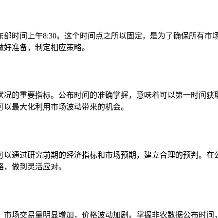
部时间上午8:30。这个时间点之所以固定，是为了确保所有市
做好准备，制定相应策略。
状况的重要指标。公布时间的准确掌握，意味着可以第一时间获
可以最大化利用市场波动带来的机会。
可以通过研究前期的经济指标和市场预期，建立合理的预判。在
略，做到灵活应对。
，市场交易量明显增加，价格波动加剧。掌握非农数据公布时间