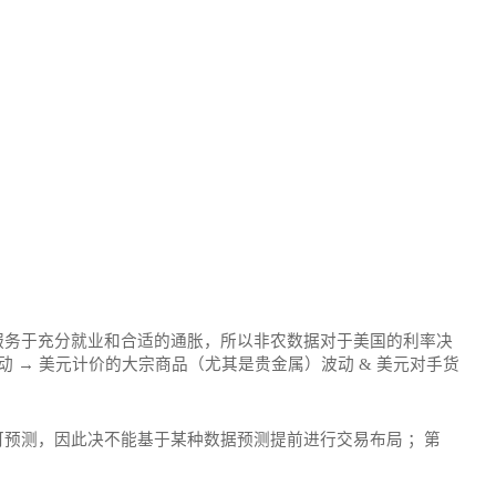
服务于充分就业和合适的通胀，所以非农数据对于美国的利率决
 → 美元计价的大宗商品（尤其是贵金属）波动 & 美元对手货
预测，因此决不能基于某种数据预测提前进行交易布局 ；第