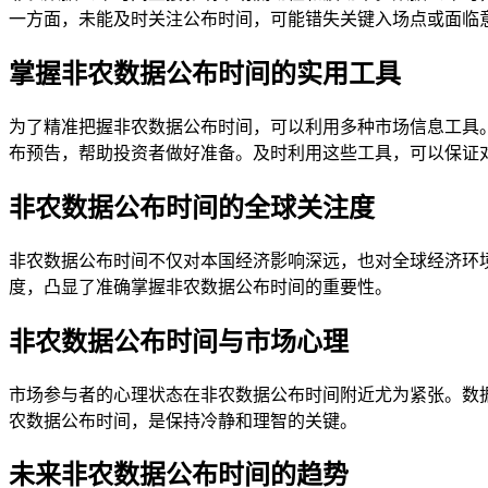
一方面，未能及时关注公布时间，可能错失关键入场点或面临
掌握非农数据公布时间的实用工具
为了精准把握非农数据公布时间，可以利用多种市场信息工具
布预告，帮助投资者做好准备。及时利用这些工具，可以保证
非农数据公布时间的全球关注度
非农数据公布时间不仅对本国经济影响深远，也对全球经济环
度，凸显了准确掌握非农数据公布时间的重要性。
非农数据公布时间与市场心理
市场参与者的心理状态在非农数据公布时间附近尤为紧张。数
农数据公布时间，是保持冷静和理智的关键。
未来非农数据公布时间的趋势