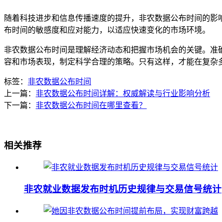
随着科技进步和信息传播速度的提升，非农数据公布时间的影
布时间的敏感度和应对能力，以适应快速变化的市场环境。
非农数据公布时间是理解经济动态和把握市场机会的关键。准
容和市场表现，制定科学合理的策略。只有这样，才能在复杂
标签：
非农数据公布时间
上一篇：
非农数据公布时间详解：权威解读与行业影响分析
下一篇：
非农数据公布时间在哪里查看？
相关推荐
非农就业数据发布时机历史规律与交易信号统计