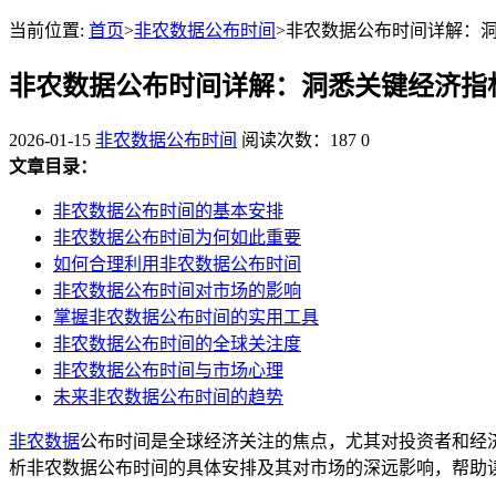
当前位置:
首页
>
非农数据公布时间
>非农数据公布时间详解：
非农数据公布时间详解：洞悉关键经济指
2026-01-15
非农数据公布时间
阅读次数：187
0
文章目录：
非农数据公布时间的基本安排
非农数据公布时间为何如此重要
如何合理利用非农数据公布时间
非农数据公布时间对市场的影响
掌握非农数据公布时间的实用工具
非农数据公布时间的全球关注度
非农数据公布时间与市场心理
未来非农数据公布时间的趋势
非农数据
公布时间是全球经济关注的焦点，尤其对投资者和经
析非农数据公布时间的具体安排及其对市场的深远影响，帮助