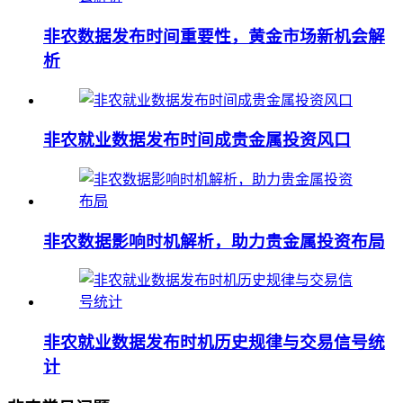
非农数据发布时间重要性，黄金市场新机会解
析
非农就业数据发布时间成贵金属投资风口
非农数据影响时机解析，助力贵金属投资布局
非农就业数据发布时机历史规律与交易信号统
计