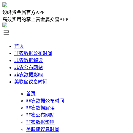
领峰贵金属官方APP
高效实用的掌上贵金属交易APP
首页
非农数据公布时间
非农数据解读
非农公布网站
非农数据影响
美联储议息时间
首页
非农数据公布时间
非农数据解读
非农公布网站
非农数据影响
美联储议息时间