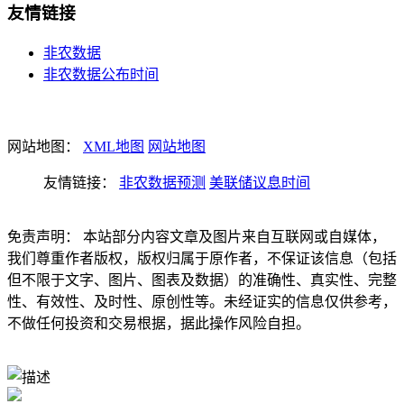
友情链接
非农数据
非农数据公布时间
网站地图：
XML地图
网站地图
友情链接：
非农数据预测
美联储议息时间
免责声明： 本站部分内容文章及图片来自互联网或自媒体，
我们尊重作者版权，版权归属于原作者，不保证该信息（包括
但不限于文字、图片、图表及数据）的准确性、真实性、完整
性、有效性、及时性、原创性等。未经证实的信息仅供参考，
不做任何投资和交易根据，据此操作风险自担。