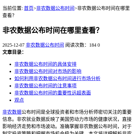
当前位置:
首页
>
非农数据公布时间
>非农数据公布时间在哪里
查看？
非农数据公布时间在哪里查看？
2025-12-07
非农数据公布时间
阅读次数：184
0
文章目录：
非农数据公布时间的具体安排
非农数据公布时间对市场的影响
如何利用非农数据公布时间进行市场分析
非农数据公布时间的注意事项
非农数据公布时间的重要性远超表面
观点
非农数据
公布时间是全球投资者和市场分析师密切关注的重要
信息。非农就业数据反映了美国劳动力市场的健康状况，直接
影响经济走势和市场波动。准确掌握非农数据公布时间，对于
制定投资策略和把握市场机会极为关键。本文将详细解析非农