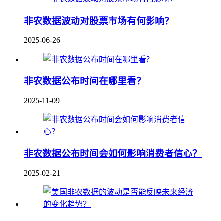
非农数据波动对股票市场有何影响？
2025-06-26
非农数据公布时间在哪里看？
2025-11-09
非农数据公布时间会如何影响消费者信心？
2025-02-21