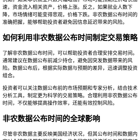
速，资金流入相关资产，价格上涨。反之，如果就业人数下
降，市场情绪可能变得悲观，价格下跌。非农数据公布时间的
准确把握，能够帮助投资者避免因信息延迟带来的风险。
如何利用非农数据公布时间制定交易策略
了解非农数据公布时间，可以帮助投资者合理安排交易时间。
通常建议在数据公布前减少持仓，避免因突发数据带来的风
险。数据公布后，根据实际数据与预期的差异，迅速调整投资
组合。
投资者可以关注数据公布前的市场预期和专家分析，结合技术
分析工具，制定更为科学的交易策略。合理利用非农数据公布
时间，不仅能够提高操作效率，还能有效控制风险。
非农数据公布时间的全球影响
尽管非农数据主要反映美国经济状况，但其公布时间和数据内