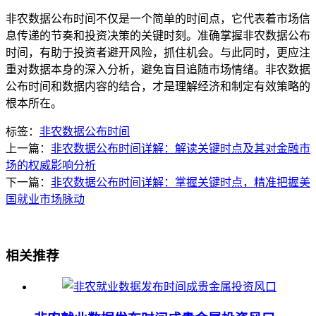
非农数据公布时间不仅是一个简单的时间点，它代表着市场信
息传递的节奏和投资决策的关键时刻。准确掌握非农数据公布
时间，有助于投资者避开风险，抓住机会。与此同时，更应注
重对数据本身的深入分析，避免盲目追随市场情绪。非农数据
公布时间和数据内容的结合，才是理解经济和制定有效策略的
根本所在。
标签：
非农数据公布时间
上一篇：
非农数据公布时间详解：解读关键时点及其对金融市
场的权威影响分析
下一篇：
非农数据公布时间详解：掌握关键时点，精准把握美
国就业市场脉动
相关推荐