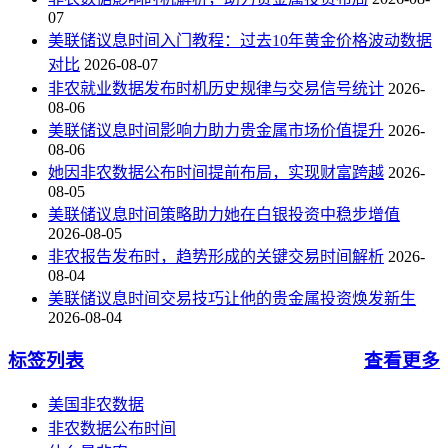
07
美联储议息时间入门教程：过去10年黄金价格波动数据
对比
2026-08-07
非农就业数据发布时机历史规律与交易信号统计
2026-
08-06
美联储议息时间影响力助力贵金属市场价值提升
2026-
08-06
她因非农数据公布时间提前布局，实现财富跨越
2026-
08-05
美联储议息时间策略助力她在白银投资中稳步增值
2026-08-05
非农报告发布时，趋势形成的关键交易时间解析
2026-
08-04
美联储议息时间交易技巧让他的贵金属投资焕发新生
2026-08-04
标签列表
查看更多
美国非农数据
非农数据公布时间