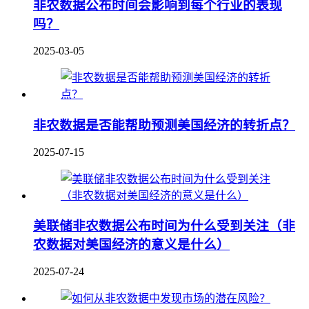
非农数据公布时间会影响到每个行业的表现
吗？
2025-03-05
非农数据是否能帮助预测美国经济的转折点？
2025-07-15
美联储非农数据公布时间为什么受到关注（非
农数据对美国经济的意义是什么）
2025-07-24