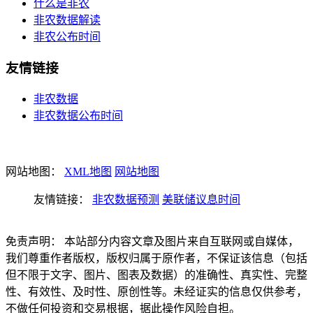
什么是非农
非农数据解读
非农公布时间
友情链接
非农数据
非农数据公布时间
网站地图：
XML地图
网站地图
友情链接：
非农数据预测
美联储议息时间
免责声明： 本站部分内容文章及图片来自互联网或自媒体，
我们尊重作者版权，版权归属于原作者，不保证该信息（包括
但不限于文字、图片、图表及数据）的准确性、真实性、完整
性、有效性、及时性、原创性等。未经证实的信息仅供参考，
不做任何投资和交易根据，据此操作风险自担。