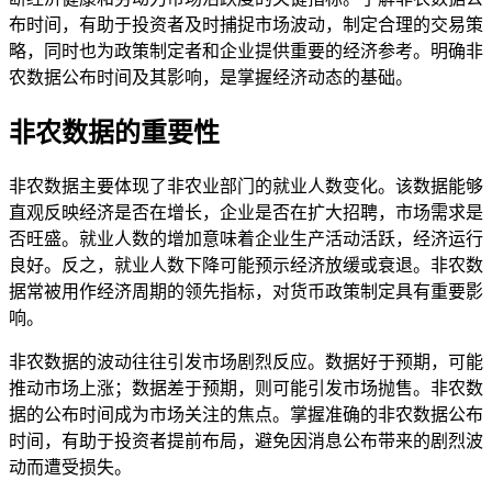
布时间，有助于投资者及时捕捉市场波动，制定合理的交易策
略，同时也为政策制定者和企业提供重要的经济参考。明确非
农数据公布时间及其影响，是掌握经济动态的基础。
非农数据的重要性
非农数据主要体现了非农业部门的就业人数变化。该数据能够
直观反映经济是否在增长，企业是否在扩大招聘，市场需求是
否旺盛。就业人数的增加意味着企业生产活动活跃，经济运行
良好。反之，就业人数下降可能预示经济放缓或衰退。非农数
据常被用作经济周期的领先指标，对货币政策制定具有重要影
响。
非农数据的波动往往引发市场剧烈反应。数据好于预期，可能
推动市场上涨；数据差于预期，则可能引发市场抛售。非农数
据的公布时间成为市场关注的焦点。掌握准确的非农数据公布
时间，有助于投资者提前布局，避免因消息公布带来的剧烈波
动而遭受损失。