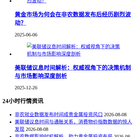
黄金市场为何会在非农数据发布后经历剧烈波
动？
2025-06-06
美联储议息时间解析：权威视角下的决策机制
与市场影响深度剖析
2025-12-26
24小时行情资讯
非农就业数据发布时间成贵金属投资风口
2026-08-08
美联储议息时间与通胀关系，消费物价指数数据的惊人
发现
2026-08-08
非农数据影响时机解析，助力贵金属投资布局
2026-08-