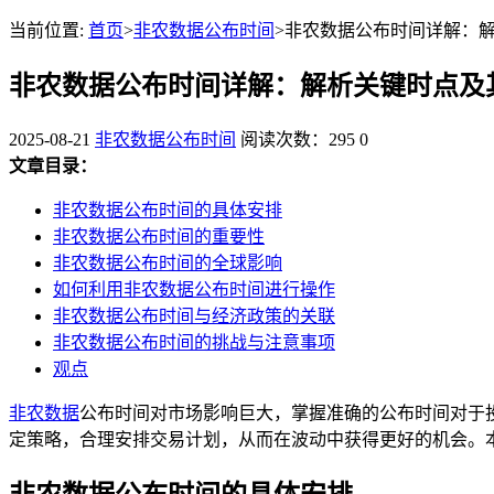
当前位置:
首页
>
非农数据公布时间
>非农数据公布时间详解：
非农数据公布时间详解：解析关键时点及
2025-08-21
非农数据公布时间
阅读次数：295
0
文章目录：
非农数据公布时间的具体安排
非农数据公布时间的重要性
非农数据公布时间的全球影响
如何利用非农数据公布时间进行操作
非农数据公布时间与经济政策的关联
非农数据公布时间的挑战与注意事项
观点
非农数据
公布时间对市场影响巨大，掌握准确的公布时间对于
定策略，合理安排交易计划，从而在波动中获得更好的机会。