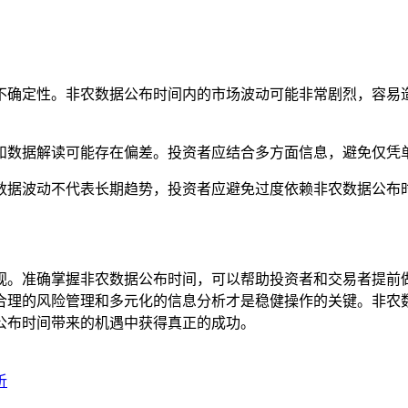
不确定性。非农数据公布时间内的市场波动可能非常剧烈，容易
和数据解读可能存在偏差。投资者应结合多方面信息，避免仅凭
数据波动不代表长期趋势，投资者应避免过度依赖非农数据公布
视。准确掌握非农数据公布时间，可以帮助投资者和交易者提前
合理的风险管理和多元化的信息分析才是稳健操作的关键。非农
公布时间带来的机遇中获得真正的成功。
析