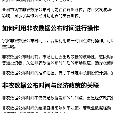
亚洲市场在非农数据公布时间前往往调整仓位，防止突发波动
影响，显示了其作为经济晴雨表的重要地位。
如何利用非农数据公布时间进行操作
掌握非农数据公布时间后，合理利用这一时间点进行操作，可
整策略。
非农数据公布时间前，市场往往会出现较低的波动性，这段时
普通投资者，关注非农数据公布时间后的市场反应，选择稳健
非农数据公布时间的准确把握，有助于制定中长期投资计划。
非农数据公布时间与经济政策的关联
非农数据公布时间不仅仅是数据发布的时间点，更是经济政策
非农数据公布时间的结果直接影响利率决策。若就业数据强劲