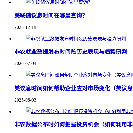
美联储议息时间在哪里查询？
2025-12-18
非农就业数据发布时间段历史表现与趋势研判
2026-07-03
美议息时间如何帮助企业应对市场变化（美议息
2025-06-03
非农数据公布时如何把握投资机会（如何利用非