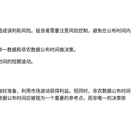
造成误判和风险。投资者需要注意风险控制，避免在公布时间内
单一数据和非农数据公布时间做决策。
时间的短期波动。
做好准备，利用市场波动获得利益。但同时，非农数据公布时间
数据公布时间应被视为一个重要的参考点，而非唯一的决策依